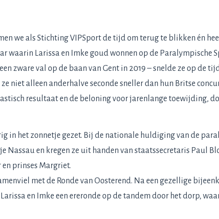
 we als Stichting VIPSport de tijd om terug te blikken én heel
aar waarin Larissa en Imke goud wonnen op de Paralympische S
en zware val op de baan van Gent in 2019 – snelde ze op de tij
 ze niet alleen anderhalve seconde sneller dan hun Britse concu
tastisch resultaat en de beloning voor jarenlange toewijding, 
g in het zonnetje gezet. Bij de nationale huldiging van de par
e Nassau en kregen ze uit handen van staatssecretaris Paul Blo
en prinses Margriet.
samenviel met de Ronde van Oosterend. Na een gezellige bijeen
Larissa en Imke een ereronde op de tandem door het dorp, wa