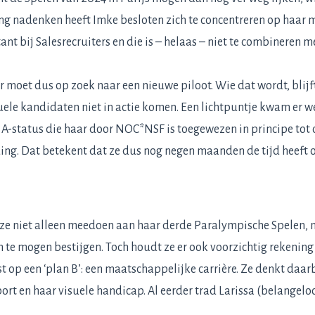
 lang nadenken heeft Imke besloten zich te concentreren op haar 
t bij Salesrecruiters en die is – helaas – niet te combineren m
r moet dus op zoek naar een nieuwe piloot. Wie dat wordt, blijf
uele kandidaten niet in actie komen. Een lichtpuntje kwam er w
 A-status die haar door NOC*NSF is toegewezen in principe tot o
ing. Dat betekent dat ze dus nog negen maanden de tijd heeft o
l ze niet alleen meedoen aan haar derde Paralympische Spelen, n
te mogen bestijgen. Toch houdt ze er ook voorzichtig rekening
st op een ‘plan B’: een maatschappelijke carrière. Ze denkt daar
ort en haar visuele handicap. Al eerder trad Larissa (belangeloo