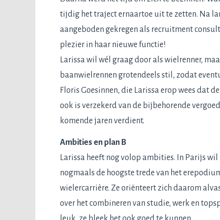
tijdig het traject ernaartoe uit te zetten. Na
aangeboden gekregen als recruitment consultan
plezier in haar nieuwe functie!
Larissa wil wél graag door als wielrenner, maa
baanwielrennen grotendeels stil, zodat event
Floris Goesinnen, die Larissa erop wees dat de
ook is verzekerd van de bijbehorende vergoed
komende jaren verdient.
Ambities en plan B
Larissa heeft nog volop ambities. In Parijs wi
nogmaals de hoogste trede van het erepodium 
wielercarrière. Ze oriënteert zich daarom alva
over het combineren van studie, werk en topsp
leuk, ze bleek het ook goed te kunnen.