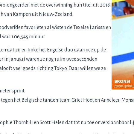
prolongeerden met de overwinning hun titel uit 2018.
ah van Kampen uit Nieuw-Zeeland.
odverfden favorieten al wisten de Texelse Larissa en
d was 1.06,545 minuut.
en dat zij en Imke het Engelse duo daarmee op de
ker in januari waren ze nog ruim twee seconden
elooft veel goeds richting Tokyo. Daar willen we ze
eter sprint.
 tegen het Belgische tandemteam Griet Hoet en Anneleen Monsieu
phie Thornhill en Scott Helen dat tot nu toe onverslaanbaar lij