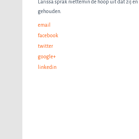
Larissa sprak niettemin de hoop uit dat zij e
gehouden.
email
facebook
twitter
google+
linkedin