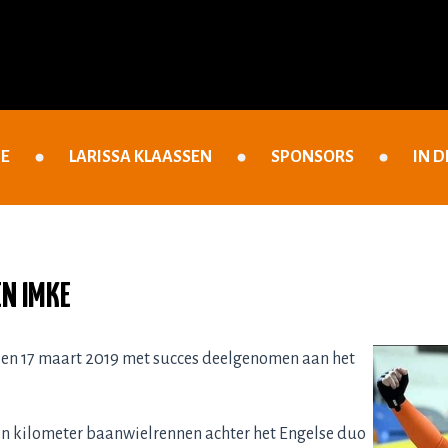
E
LARISSA KLAASSEN
SPONSORS
IN D
N IMKE
 en 17 maart 2019 met succes deelgenomen aan het
én kilometer baanwielrennen achter het Engelse duo