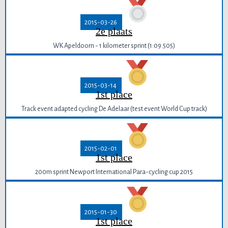
2015-03-26
2e plaats
WK Apeldoorn - 1 kilometer sprint (1:09.505)
2015-03-14
1st place
Track event adapted cycling De Adelaar (test event World Cup track)
2015-02-01
1st place
200m sprint Newport International Para-cycling cup 2015
2015-01-30
1st place