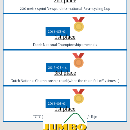
2nd place
200 metre sprint Newport International Para- cycling Cup
2013-08-01
1st place
Dutch National Championship time trials
2013-06-14
3rd place
Dutch National Championship road (when the chain fell off 7 times…)
2013-06-01
1st place
TCTC (Top competition) 3 Alphen a/d Rijn